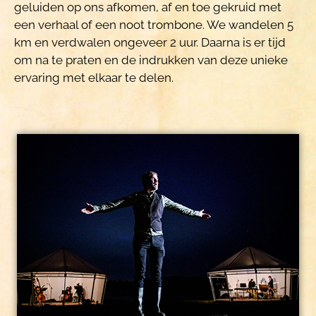
geluiden op ons afkomen, af en toe gekruid met
een verhaal of een noot trombone. We wandelen 5
km en verdwalen ongeveer 2 uur. Daarna is er tijd
om na te praten en de indrukken van deze unieke
ervaring met elkaar te delen.