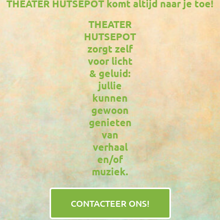
THEATER HUTSEPOT komt altijd naar je toe!
THEATER
HUTSEPOT
zorgt zelf
voor licht
& geluid:
jullie
kunnen
gewoon
genieten
van
verhaal
en/of
muziek.
CONTACTEER ONS!